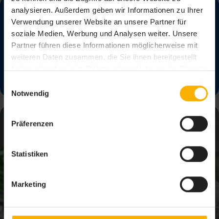
analysieren. Außerdem geben wir Informationen zu Ihrer
Verwendung unserer Website an unsere Partner für
58
STUNDEN PRO MITARBEITER
soziale Medien, Werbung und Analysen weiter. Unsere
Partner führen diese Informationen möglicherweise mit
Zeitersparnis im Quartal
weiteren Daten zusammen, die Sie ihnen bereitgestellt
haben oder die sie im Rahmen Ihrer Nutzung der Dienste
gesammelt haben. Sie geben Einwilligung zu unseren
Einwilligungsauswahl
Cookies, wenn Sie unsere Webseite weiterhin nutzen.
Notwendig
Präferenzen
Statistiken
Marketing