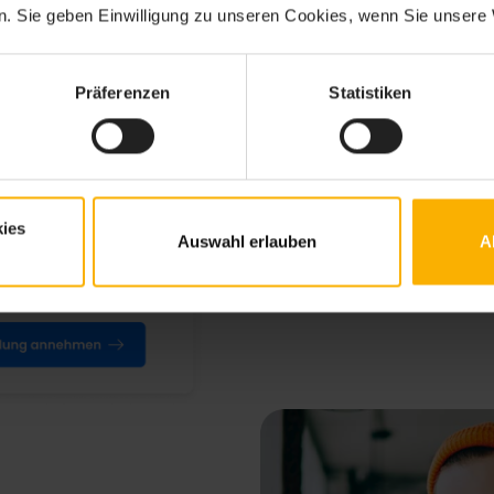
. Sie geben Einwilligung zu unseren Cookies, wenn Sie unsere 
Mitarbeiter ei
Präferenzen
Statistiken
Mit nur wenigen Klicks verse
Mitarbeiter, die sofort mit 
ies
Auswahl erlauben
A