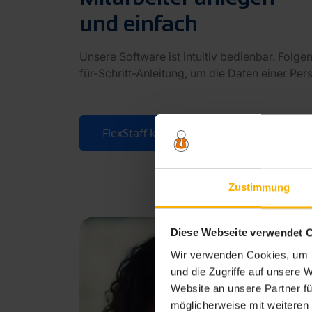
und einfach
Unsere Software ist intuitiv bedienbar. Folgen
für-Schritt-Anleitung, um die Daten einer Pe
FlexStaff kostenlos testen!
Zustimmung
Diese Webseite verwendet 
Wir verwenden Cookies, um I
und die Zugriffe auf unsere 
Website an unsere Partner fü
möglicherweise mit weiteren