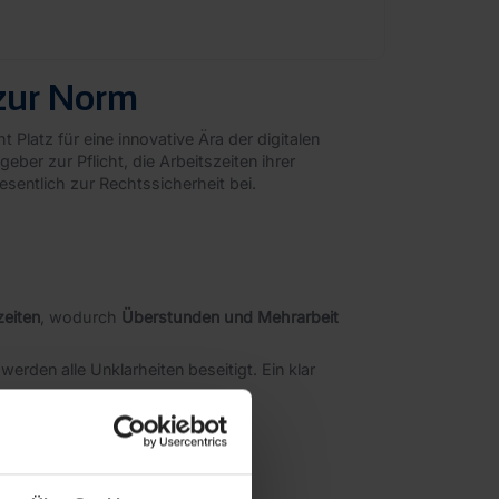
 zur Norm
Platz für eine innovative Ära der digitalen
ber zur Pflicht, die Arbeitszeiten ihrer
sentlich zur Rechtssicherheit bei.
eiten
, wodurch
Überstunden und Mehrarbeit
rden alle Unklarheiten beseitigt. Ein klar