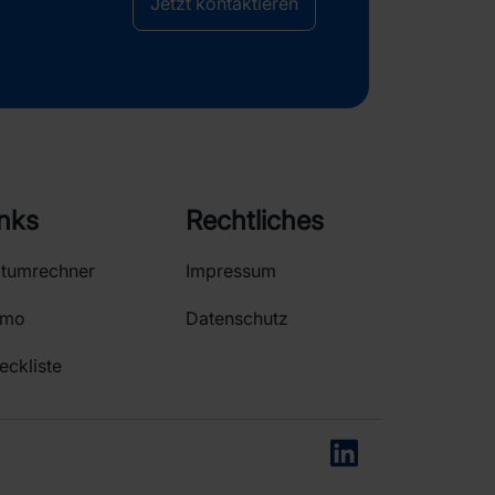
Jetzt kontaktieren
inks
Rechtliches
itumrechner
Impressum
emo
Datenschutz
eckliste