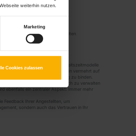
Webseite weiterhin nutzen.
Marketing
n Effizienz und geringeren Fehlzeiten
Arbeitswelt geprägt. Flexible Arbeitszeitmodelle
lle Cookies zulassen
nheit steigern. Unternehmen setzen vermehrt auf
lente zu gewinnen und langfristig zu binden.
tarbeiter:innen, ihre Benefits einfach zu verwalten
rd ebenfalls ein zentraler Aspekt: Immer mehr
ie Feedback Ihrer Angestellten, um
agement, sondern auch das Vertrauen in Ihr