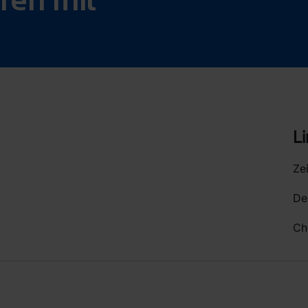
L
Ze
D
Ch