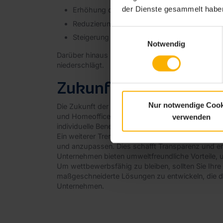
der Dienste gesammelt haben
Erhöhung der Mitarbeitermotivation
Reduzierung der Fluktuation
Einwilligungsauswahl
Steigerung der Arbeitgebermarke
Notwendig
Darüber hinaus profitieren Unternehmen durch die 
niederschlägt.
Zukunftstrends im Bere
Nur notwendige Cook
Die Zukunft der Corporate Benefits wird zunehmen
und Homeoffice-Optionen gewinnen an Bedeutung, 
verwenden
individuelle Benefits, wie beispielsweise Gesun
Ein weiterer Trend ist die Integration von Technol
und anzupassen. Dies schafft Transparenz und erl
Unternehmen bieten umweltfreundliche Vorteile, 
Um wettbewerbsfähig zu bleiben, sollten Sie Ihre
maßgeschneiderte Lösungen zu entwickeln, die de
Unternehmen.