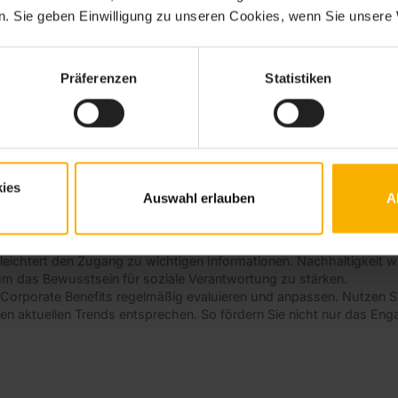
. Sie geben Einwilligung zu unseren Cookies, wenn Sie unsere 
Präferenzen
Statistiken
Schaffung eines positiven Betriebsklimas, was sich in einer höhere
ich Corporate Benefits
ies
d durch die Bedürfnisse der Mitarbeiter:innen und den Wandel der 
Auswahl erlauben
A
da sie die Work-Life-Balance fördern und die Mitarbeiterzufriede
dheitsförderungsprogramme oder Weiterbildungsmöglichkeiten, um Ta
ogie in die Benefit-Angebote. Digitale Plattformen ermöglichen es Mi
eichtert den Zugang zu wichtigen Informationen. Nachhaltigkeit wi
um das Bewusstsein für soziale Verantwortung zu stärken.
 Corporate Benefits regelmäßig evaluieren und anpassen. Nutzen S
n aktuellen Trends entsprechen. So fördern Sie nicht nur das Eng